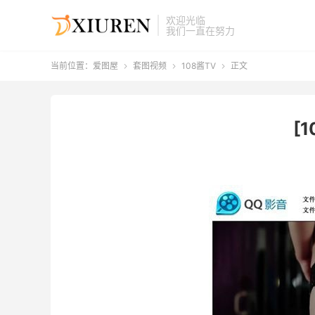
欢迎光临
我们一直在努力
当前位置：
爱图屋
套图视频
108酱TV
正文



[