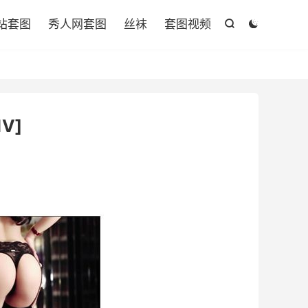

站套图
秀人网套图
丝袜
套图视频


V]