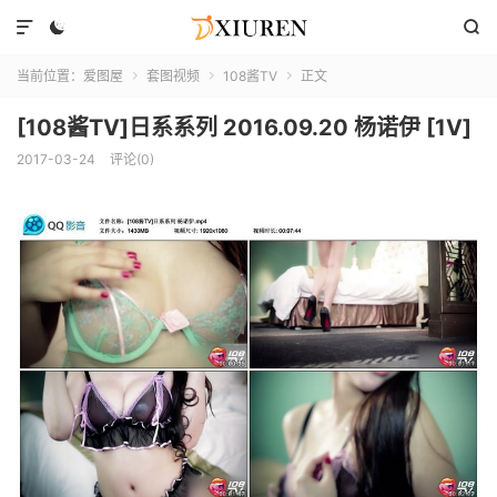



当前位置：
爱图屋
套图视频
108酱TV
正文



[108酱TV]日系系列 2016.09.20 杨诺伊 [1V]
2017-03-24
评论(0)