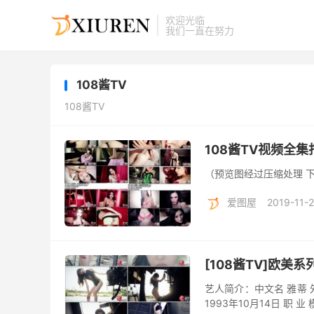
欢迎光临
我们一直在努力
108酱TV
108酱TV
108酱TV视频全集打包
（预览图经过压缩处理 
爱图屋
2019-11-
[108酱TV]欧美系列
艺人简介：中文名 雅蒂 外文名
1993年10月14日 职 业 