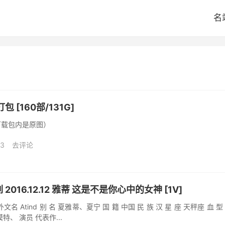
名
 [160部/131G]
下载包内是原图）
23
去评论
 2016.12.12 雅蒂 这是不是你心中的女神 [1V]
 Atind 别 名 夏雅蒂、夏宁 国 籍 中国 民 族 汉 星 座 天秤座 血 型 
模特、 演员 代表作...