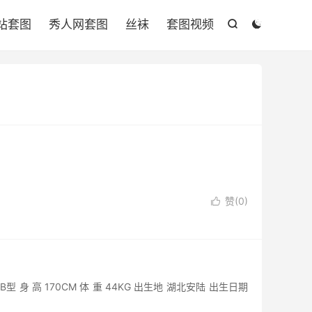

站套图
秀人网套图
丝袜
套图视频


赞(
0
)

B型 身 高 170CM 体 重 44KG 出生地 湖北安陆 出生日期