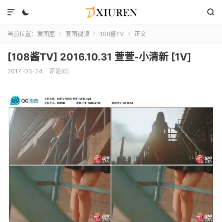



当前位置：
爱图屋
套图视频
108酱TV
正文



[108酱TV] 2016.10.31 萱萱-小清新 [1V]
2017-03-24
评论(0)