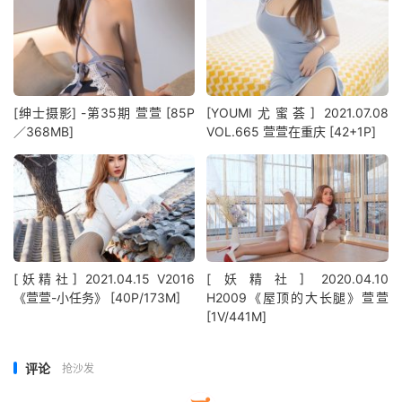
[绅士摄影] -第35期 萱萱 [85P
[YOUMI尤蜜荟] 2021.07.08
／368MB]
VOL.665 萱萱在重庆 [42+1P]
[妖精社] 2021.04.15 V2016
[妖精社] 2020.04.10
《萱萱-小任务》 [40P/173M]
H2009《屋顶的大长腿》萱萱
[1V/441M]
评论
抢沙发