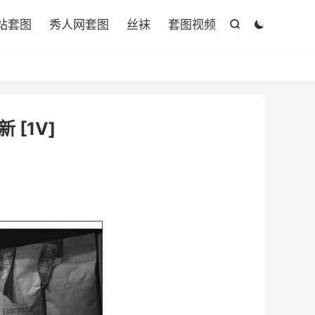

站套图
秀人网套图
丝袜
套图视频


 [1V]