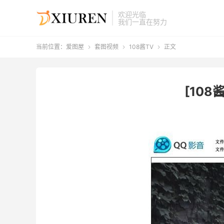
欢迎光临
我们一直在努力
当前位置：
爱图屋
套图视频
108酱TV
正文



[108