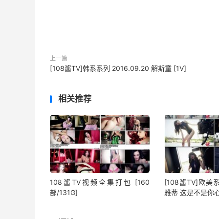
上一篇
[108酱TV]韩系系列 2016.09.20 解斯童 [1V]
相关推荐
108酱TV视频全集打包 [160
[108酱TV]欧美系列
部/131G]
雅蒂 这是不是你心中