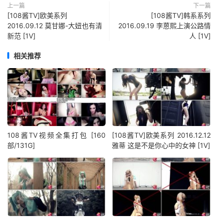
上一篇
下一篇
[108酱TV]欧美系列
[108酱TV]韩系系列
2016.09.12 莫甘娜-大妞也有清
2016.09.19 李蒽熙上演公路情
新范 [1V]
人 [1V]
相关推荐
108酱TV视频全集打包 [160
[108酱TV]欧美系列 2016.12.12
部/131G]
雅蒂 这是不是你心中的女神 [1V]