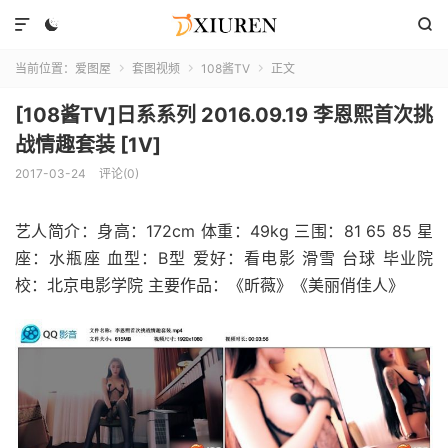



当前位置：
爱图屋
套图视频
108酱TV
正文



[108酱TV]日系系列 2016.09.19 李恩熙首次挑
战情趣套装 [1V]
2017-03-24
评论(0)
艺人简介：身高：172cm 体重：49kg 三围：81 65 85 星
座：水瓶座 血型：B型 爱好：看电影 滑雪 台球 毕业院
校：北京电影学院 主要作品：《昕薇》《美丽俏佳人》