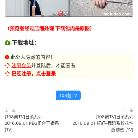
（预览图经过压缩处理 下载包内是原图）
下载地址：
此处为隐藏的内容！
注册会员
并登陆后，才能查看
已经注册，点击登录
108酱TV
上一篇
下一篇
[108酱TV]日系系列
[108酱TV]日系系列
2016.09.01 PEG组合于娇扬
2016.09.01 轩轩–舞蹈系校花性
[1V]
感诱惑 [1V]