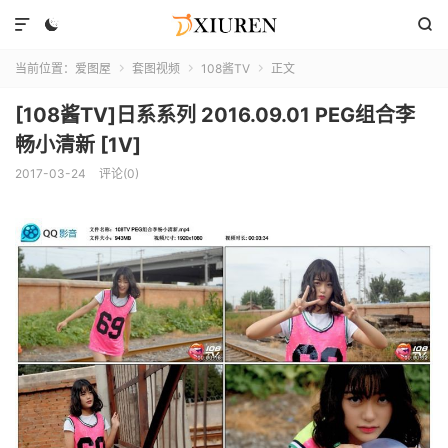



当前位置：
爱图屋
套图视频
108酱TV
正文



[108酱TV]日系系列 2016.09.01 PEG组合李
畅小清新 [1V]
2017-03-24
评论(0)