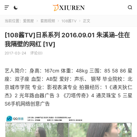



当前位置：
爱图屋
套图视频
108酱TV
正文



[108酱TV]日系系列 2016.09.01 朱溪涵–住在
我隔壁的网红 [1V]
2017-03-24
评论(0)
艺人简介：身高：167cm 体重：48kg 三围：85 58 86 星
座：双子座 血型：AB型 爱好：声乐、 钢琴 毕业院校：北
京城市学院 专业：影视表演专业 拍摄经历：1《通天狄仁
杰》2 光年路由器广告 3 《刀塔传奇》4 通灵珠宝 5 三星
S6手机网络创意广告