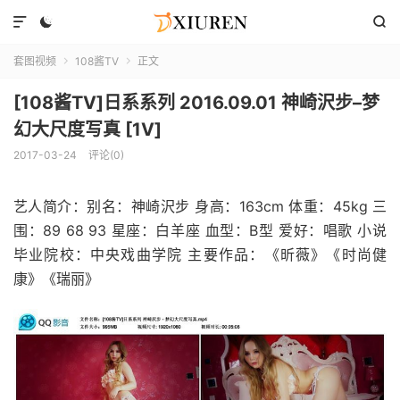



套图视频
108酱TV
正文


[108酱TV]日系系列 2016.09.01 神崎沢步–梦
幻大尺度写真 [1V]
2017-03-24
评论(0)
艺人简介：别名：神崎沢步 身高：163cm 体重：45kg 三
围：89 68 93 星座：白羊座 血型：B型 爱好：唱歌 小说
毕业院校：中央戏曲学院 主要作品：《昕薇》《时尚健
康》《瑞丽》