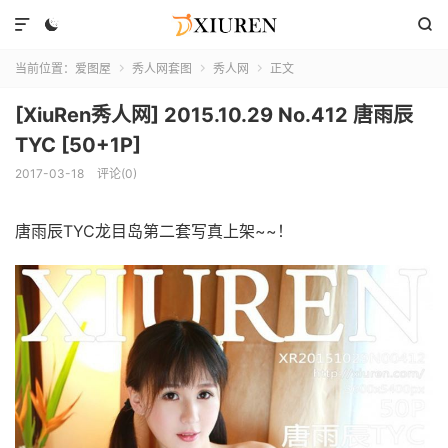



当前位置：
爱图屋
秀人网套图
秀人网
正文



[XiuRen秀人网] 2015.10.29 No.412 唐雨辰
TYC [50+1P]
2017-03-18
评论(0)
唐雨辰TYC龙目岛第二套写真上架~~！