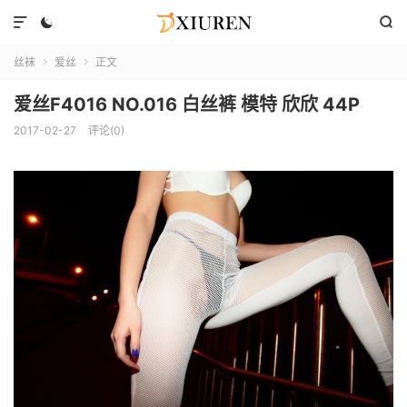



丝袜
爱丝
正文


爱丝F4016 NO.016 白丝裤 模特 欣欣 44P
2017-02-27
评论(0)