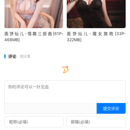
面饼仙儿-情趣三部曲[61P-
面饼仙儿-魔女旗袍[33P-
468MB]
322MB]
评论
抢沙发
提交评论