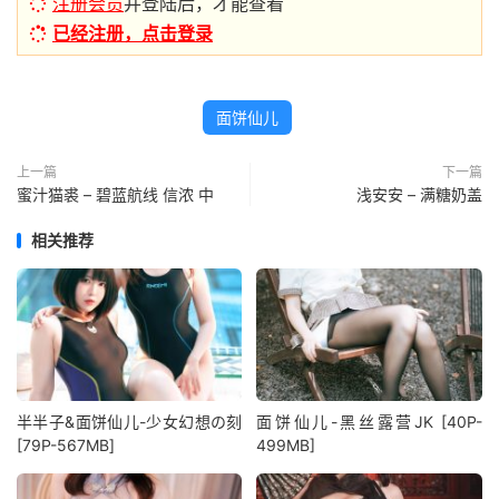
注册会员
并登陆后，才能查看
已经注册，点击登录
面饼仙儿
上一篇
下一篇
蜜汁猫裘 – 碧蓝航线 信浓 中
浅安安 – 满糖奶盖
相关推荐
半半子&面饼仙儿-少女幻想の刻
面饼仙儿-黑丝露营JK [40P-
[79P-567MB]
499MB]