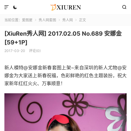



当前位置：
爱图屋
秀人网套图
秀人网
正文



[XiuRen秀人网] 2017.02.05 No.689 安娜金
[59+1P]
2017-03-20
评论(0)
新人模特@安娜金新春套图上架~来自深圳的新人尤物@安
娜金为大家送上新春祝福，色彩鲜艳的红色主题装扮，祝大
家新年红红火火、万事顺意！