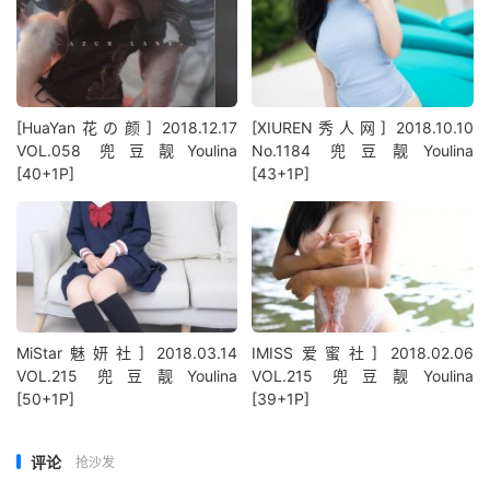
[HuaYan花の颜] 2018.12.17
[XIUREN秀人网] 2018.10.10
VOL.058 兜豆靓Youlina
No.1184 兜豆靓Youlina
[40+1P]
[43+1P]
MiStar魅妍社] 2018.03.14
IMISS爱蜜社] 2018.02.06
VOL.215 兜豆靓Youlina
VOL.215 兜豆靓Youlina
[50+1P]
[39+1P]
评论
抢沙发