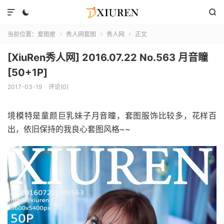



当前位置：
爱图屋
秀人网套图
秀人网
正文



[XiuRen秀人网] 2016.07.22 No.563 月音瞳
[50+1P]
2017-03-19
评论(0)
境模特是童颜巨乳妹子月音瞳，套图服饰比较多，花样百
出，依旧保持的我良心套图风格~~