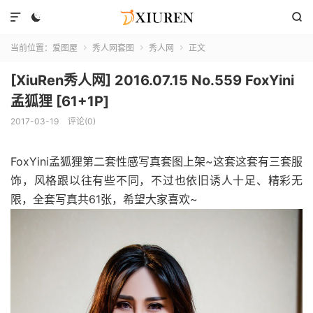



当前位置：
爱图屋
秀人网套图
秀人网
正文



[XiuRen秀人网] 2016.07.15 No.559 FoxYini
孟狐狸 [61+1P]
2017-03-19
评论(0)
FoxYini孟狐狸第二套性感写真套图上架~这套这套有三套服
饰，风格跟以往有些不同，不过也依旧诱人十足、精彩无
限，全套写真共61张，希望大家喜欢~