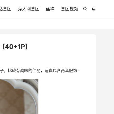

站套图
秀人网套图
丝袜
套图视频


 [40+1P]
妹子，比较有韵味的佳丽，写真包含两套服饰~