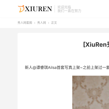
欢迎光临
我们一直在努力
秀人网套图
秀人网
正文


[XiuRen
新人@谭睿琪Ailsa首套写真上架~之前上架