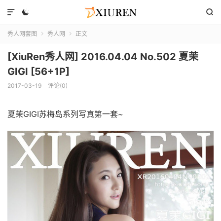



秀人网套图
秀人网
正文


[XiuRen秀人网] 2016.04.04 No.502 夏茉
GIGI [56+1P]
2017-03-19
评论(0)
夏茉GIGI苏梅岛系列写真第一套~