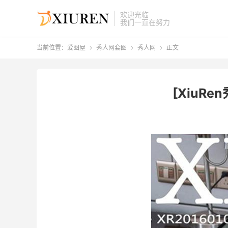
欢迎光临
我们一直在努力
当前位置：
爱图屋
秀人网套图
秀人网
正文



[XiuRen