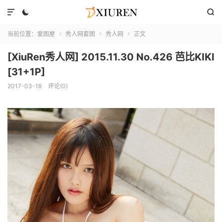



当前位置：
爱图屋
秀人网套图
秀人网
正文



[XiuRen秀人网] 2015.11.30 No.426 芭比KIKI
[31+1P]
2017-03-18
评论(0)