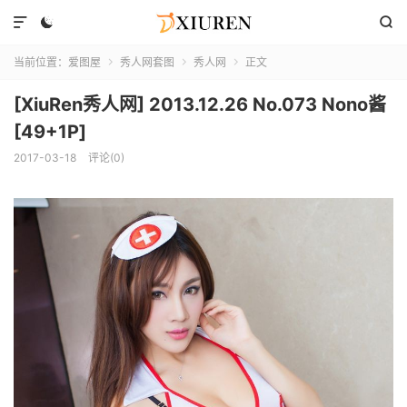



当前位置：
爱图屋
秀人网套图
秀人网
正文



[XiuRen秀人网] 2013.12.26 No.073 Nono酱
[49+1P]
2017-03-18
评论(0)