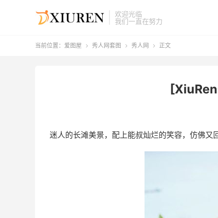
欢迎光临
我们一直在努力
当前位置：
爱图屋
秀人网套图
秀人网
正文



[XiuRen
迷人的长滩美景，配上能叔灿烂的笑容，仿佛又