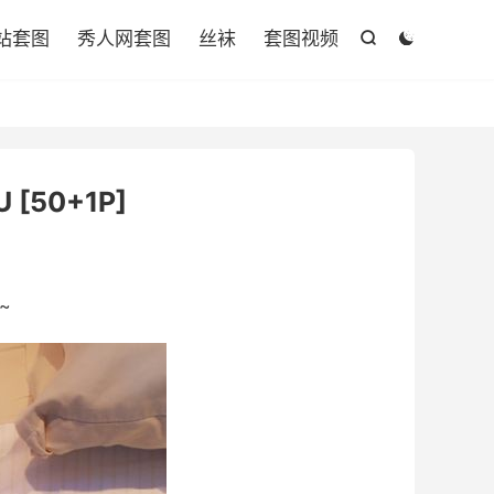

站套图
秀人网套图
丝袜
套图视频


 [50+1P]
~