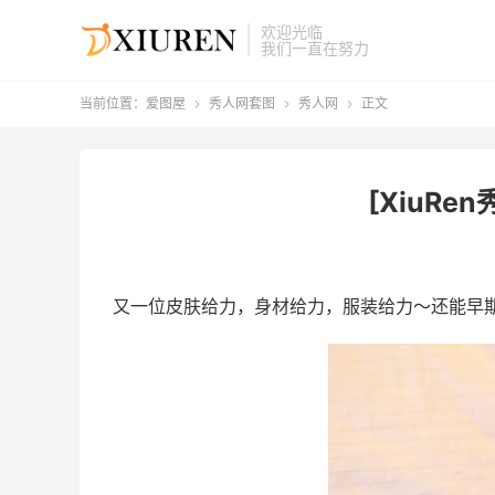
欢迎光临
我们一直在努力
当前位置：
爱图屋
秀人网套图
秀人网
正文



[XiuRen
又一位皮肤给力，身材给力，服装给力～还能早期