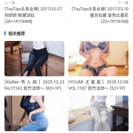
上一篇
下一篇
[TouTiao头条女神] 2017.03.07
[TouTiao头条女神] 2017.03.10
何娇娇 粉黛浴缸
曼苏拉娜 金色比基尼
[26+1P/198M]
[22+1P/163M]
相关推荐
[XiuRen秀人网] 2025.12.23
[YOUMI尤蜜荟] 2025.12.09
No.11142 凯竹法师～ [60+1P]
VOL.1187 凯竹法师～ [52+1P]