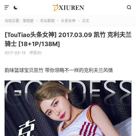



当前位置：
爱图屋
名站套图
头条女神
正文



[TouTiao头条女神] 2017.03.09 凯竹 克利夫兰
骑士 [18+1P/138M]
2017-03-15
评论(0)
韵味篮球宝贝凯竹 带你领略不一样的克利夫兰风情