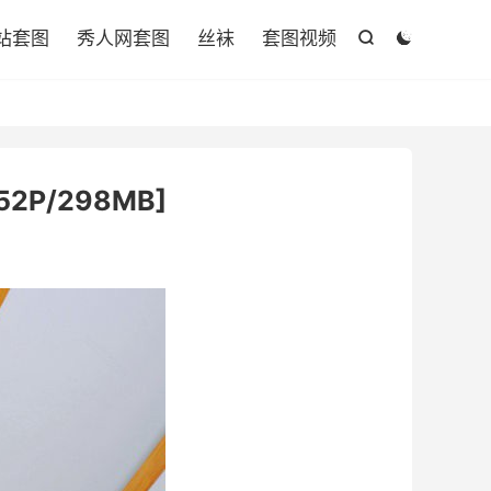

站套图
秀人网套图
丝袜
套图视频


2P/298MB]