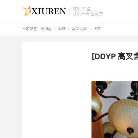
欢迎光临
我们一直在努力
当前位置：
爱图屋
丝袜
高叉亮丝
正文



[DDYP 高叉