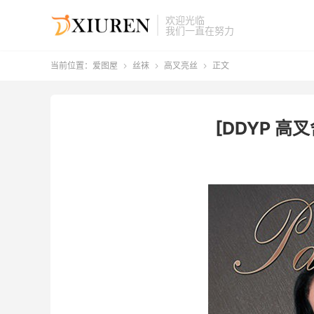
欢迎光临
我们一直在努力
当前位置：
爱图屋
丝袜
高叉亮丝
正文



[DDYP 高叉