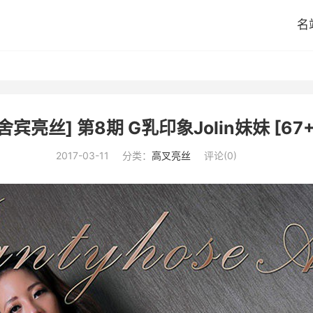
名
舍宾亮丝] 第8期 G乳印象Jolin妹妹 [67+
2017-03-11
分类：
高叉亮丝
评论(0)