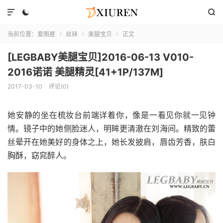



当前位置：
爱图屋
丝袜
美腿宝贝
正文



[LEGBABY美腿宝贝]2016-06-13 V010-
2016诺诺 美腿精灵[41+1P/137M]
2017-03-10
评论(0)
她安静的坐在梳妆台前端详着你，像是一看见你就一见钟
情。镜子中的她侧脸迷人，明眸更清澈在刘海间。精致的蕾
丝晕开在她美好的身体之上，她长发披肩，唇齿芳香，肤白
胸酥，窈窕醉人。